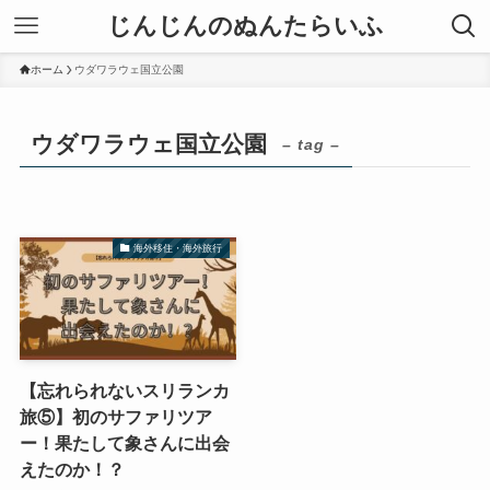
じんじんのぬんたらいふ
ホーム
ウダワラウェ国立公園
ウダワラウェ国立公園
– tag –
海外移住・海外旅行
【忘れられないスリランカ
旅⑤】初のサファリツア
ー！果たして象さんに出会
えたのか！？