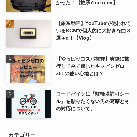
かった！【旅系YouTuber】
【旅系動画】YouTubeで使われて
いるBGMで個人的に大好きな曲３
選＋α！【Vlog】
【やっぱりコスパ抜群】実際に旅
行してみて感じたキャビンゼロ
36Lの使い心地とは？
ロードバイクに『駐輪場許可シー
ル』を貼りたくない男の葛藤とそ
の対応について。
カテゴリー