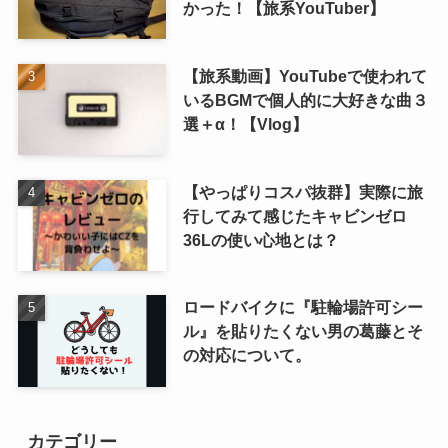
かった！【旅系YouTuber】
【旅系動画】YouTubeで使われて
いるBGMで個人的に大好きな曲３
選＋α！【Vlog】
【やっぱりコスパ抜群】実際に旅
行してみて感じたキャビンゼロ
36Lの使い心地とは？
ロードバイクに『駐輪場許可シー
ル』を貼りたくない男の葛藤とそ
の対応について。
カテゴリー