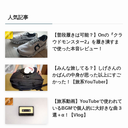
t
e
r
人気記事
n
a
t
【普段履きは可能？】Onの『クラ
i
ウドモンスター2』を履き潰すま
v
で使った本音レビュー！
e
:
【みんな旅してる？】しげさんの
かばんの中身が思った以上にすご
かった！【旅系YouTuber】
【旅系動画】YouTubeで使われて
いるBGMで個人的に大好きな曲３
選＋α！【Vlog】