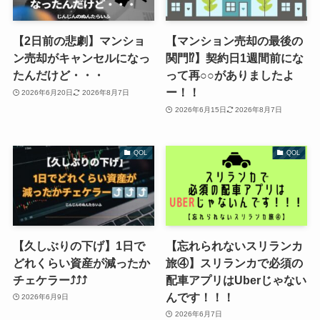
【2日前の悲劇】マンショ
【マンション売却の最後の
ン売却がキャンセルになっ
関門⁉】契約日1週間前にな
たんだけど・・・
って再○○がありましたよ
ー！！
2026年6月20日
2026年8月7日
2026年6月15日
2026年8月7日
QOL
QOL
【久しぶりの下げ】1日で
【忘れられないスリランカ
どれくらい資産が減ったか
旅④】スリランカで必須の
チェケラー⤴⤴⤴
配車アプリはUberじゃない
んです！！！
2026年6月9日
2026年6月7日