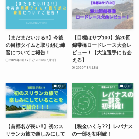
【まだまだいける!!】今後
【目標はサブ100】第20回
の目標タイムと取り組む練
錦帯橋ロードレース大会レ
習についてご報告！
ビュー！【大迫選手にも会
える】
2026年3月17日
2026年7月1日
2026年3月12日
QOL
QOL
【首都名が長い!!】初のス
【税金いくら??】レバナス
リランカ旅で楽しみにして
の一部を初利確！