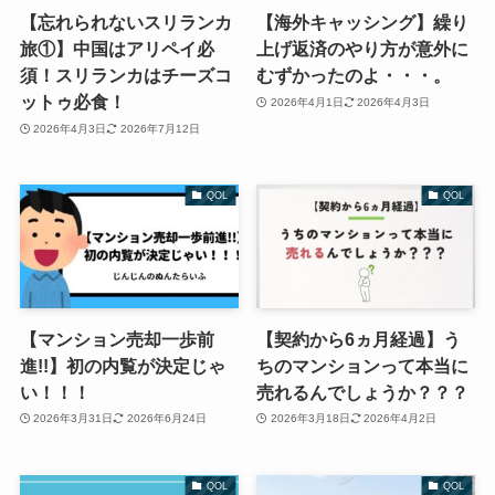
【忘れられないスリランカ
【海外キャッシング】繰り
旅①】中国はアリペイ必
上げ返済のやり方が意外に
須！スリランカはチーズコ
むずかったのよ・・・。
ットゥ必食！
2026年4月1日
2026年4月3日
2026年4月3日
2026年7月12日
QOL
QOL
【マンション売却一歩前
【契約から6ヵ月経過】う
進!!】初の内覧が決定じゃ
ちのマンションって本当に
い！！！
売れるんでしょうか？？？
2026年3月31日
2026年6月24日
2026年3月18日
2026年4月2日
QOL
QOL