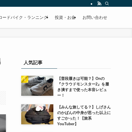
ロードバイク・ランニング
投資・お金
お問い合わせ
男
人気記事
【普段履きは可能？】Onの
『クラウドモンスター2』を履
き潰すまで使った本音レビュ
ー！
【みんな旅してる？】しげさん
のかばんの中身が思った以上に
すごかった！【旅系
YouTuber】