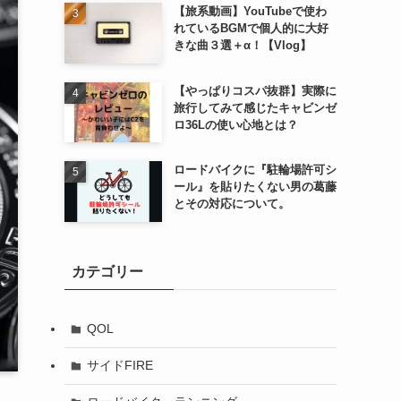
【旅系動画】YouTubeで使わ
れているBGMで個人的に大好
きな曲３選＋α！【Vlog】
【やっぱりコスパ抜群】実際に
旅行してみて感じたキャビンゼ
ロ36Lの使い心地とは？
ロードバイクに『駐輪場許可シ
ール』を貼りたくない男の葛藤
とその対応について。
カテゴリー
QOL
サイドFIRE