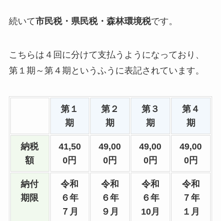
続いて
市民税・県民税・森林環境税
です。
こちらは４回に分けて支払うようになっており、
第１期～第４期というふうに表記されています。
第１
第２
第３
第４
期
期
期
期
納税
41,50
49,00
49,00
49,00
額
0円
0円
0円
0円
納付
令和
令和
令和
令和
期限
６年
６年
６年
７年
７月
９月
10月
１月