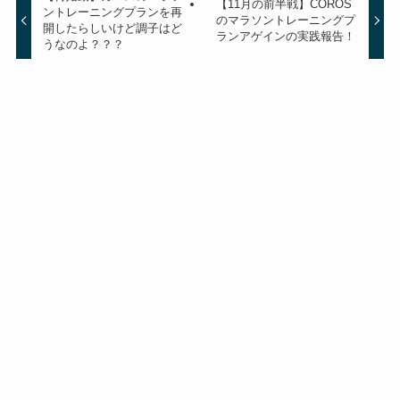
【11月の前半戦】COROS
ントレーニングプランを再
のマラソントレーニングプ
開したらしいけど調子はど
ランアゲインの実践報告！
うなのよ？？？