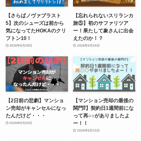
【さらばノヴァブラスト
【忘れられないスリランカ
5】次のシューズは前から
旅⑤】初のサファリツア
気になってたHOKAのクリ
ー！果たして象さんに出会
フトン10！
えたのか！？
2026年6月29日
2026年6月24日
【2日前の悲劇】マンショ
【マンション売却の最後の
ン売却がキャンセルになっ
関門⁉】契約日1週間前にな
たんだけど・・・
って再○○がありましたよ
ー！！
2026年6月20日
2026年6月15日