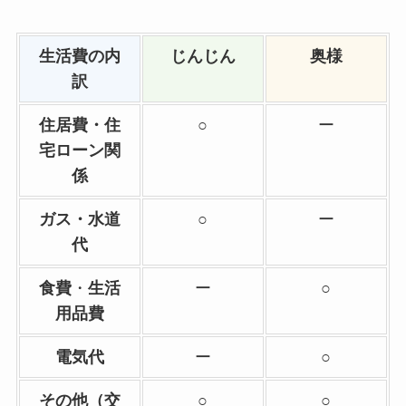
生活費の内
じんじん
奥様
訳
住居費・住
○
ー
宅ローン関
係
ガス・水道
○
ー
代
食費
・
生活
ー
○
用品費
電気代
ー
○
その他（交
○
○