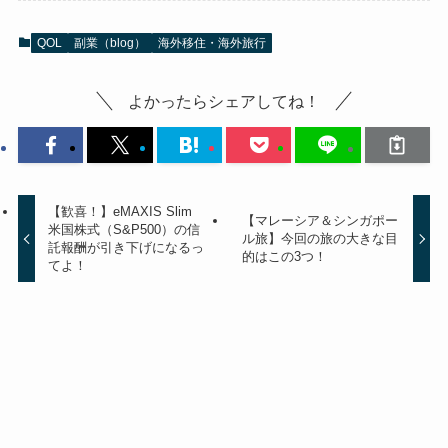
QOL
副業（blog）
海外移住・海外旅行
よかったらシェアしてね！
【歓喜！】eMAXIS Slim
【マレーシア＆シンガポー
米国株式（S&P500）の信
ル旅】今回の旅の大きな目
託報酬が引き下げになるっ
的はこの3つ！
てよ！