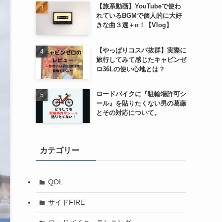
【旅系動画】YouTubeで使わ
れているBGMで個人的に大好
きな曲３選＋α！【Vlog】
【やっぱりコスパ抜群】実際に
旅行してみて感じたキャビンゼ
ロ36Lの使い心地とは？
ロードバイクに『駐輪場許可シ
ール』を貼りたくない男の葛藤
とその対応について。
カテゴリー
QOL
サイドFIRE