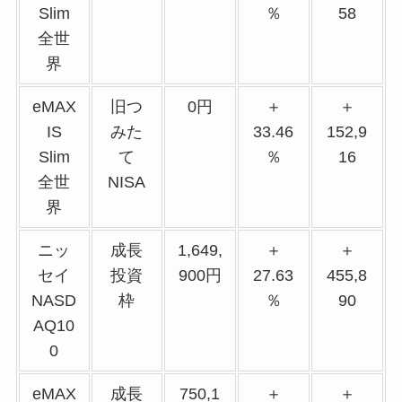
Slim
％
58
全世
界
eMAX
旧つ
0円
＋
＋
IS
みた
33.46
152,9
Slim
て
％
16
全世
NISA
界
ニッ
成長
1,649,
＋
＋
セイ
投資
900円
27.63
455,8
NASD
枠
％
90
AQ10
0
eMAX
成長
750,1
＋
＋