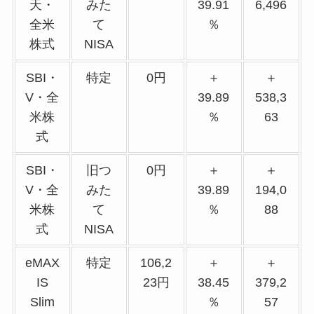
天・
みた
39.91
6,496
全米
て
％
株式
NISA
SBI・
特定
0円
＋
＋
V・全
39.89
538,3
米株
％
63
式
SBI・
旧つ
0円
＋
＋
V・全
みた
39.89
194,0
米株
て
％
88
式
NISA
eMAX
特定
106,2
＋
＋
IS
23円
38.45
379,2
Slim
％
57