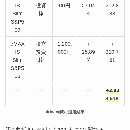
IS
投資
00円
27.04
202,8
Slim
枠
％
88
S&P5
00
eMAX
積立
1,200,
＋
＋
IS
投資
000円
25.89
310,7
Slim
枠
％
61
S&P5
00
ー
ー
ー
ー
+3,83
8,518
今年1年間の運用結果
紆余曲折ありながらも2024年の1年間で
＋