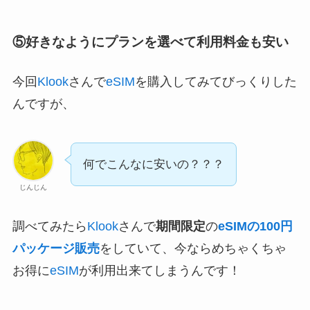
⑤好きなようにプランを選べて利用料金も安い
今回
Klook
さんで
eSIM
を購入してみてびっくりした
んですが、
何でこんなに安いの？？？
じんじん
調べてみたら
Klook
さんで
期間限定
の
eSIMの100円
パッケージ販売
をしていて、今ならめちゃくちゃ
お得に
eSIM
が利用出来てしまうんです！