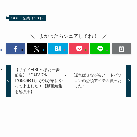
QOL
副業（blog）
よかったらシェアしてね！
【サイドFIREへまた一歩
前進】『DAIV Z4-
遅ればせながらノートパソ
I7G50SR-B』が我が家にや
コンの必須アイテム買った
って来ました！【動画編集
った！
を勉強中】